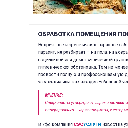
ОБРАБОТКА ПОМЕЩЕНИЯ ПО
Неприятное и чрезвычайно заразное за
паразит, не разбирает – ни пола, ни воз
социальной или демографической группы,
гигиеническая обстановка. Тем не мене
провести полную и профессиональную д
заражения или там находился больной че
МНЕНИЕ:
Специалисты утверждают: заражение чесотко
опосредованно – через предметы, с которы
В Уфе компания
СЭС
УСЛУГИ
известна уж