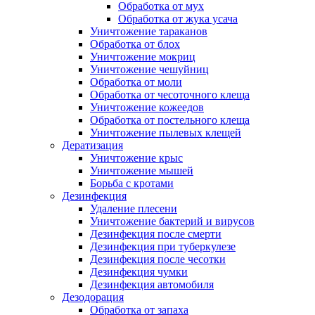
Обработка от мух
Обработка от жука усача
Уничтожение тараканов
Обработка от блох
Уничтожение мокриц
Уничтожение чешуйниц
Обработка от моли
Обработка от чесоточного клеща
Уничтожение кожеедов
Обработка от постельного клеща
Уничтожение пылевых клещей
Дератизация
Уничтожение крыс
Уничтожение мышей
Борьба с кротами
Дезинфекция
Удаление плесени
Уничтожение бактерий и вирусов
Дезинфекция после смерти
Дезинфекция при туберкулезе
Дезинфекция после чесотки
Дезинфекция чумки
Дезинфекция автомобиля
Дезодорация
Обработка от запаха