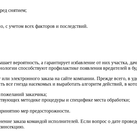
ред снятием;
о, с учетом всех факторов и последствий.
шает вероятность, а гарантирует избавление от них участка, д
хнологии способствуют профилактике появления вредителей в б
 или электронного заказа на сайте компании. Прежде всего, в у
ть все гнезда насекомых и выработать алгоритм действий, в кот
 пожеланий заказчика;
ствующих методике процедуры и специфике места обработки;
 принятию мер предосторожности.
нение заказа командой исполнителей. Если вопрос о дате прове
езинсекцию.