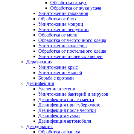
Обработка от мух
Обработка от жука усача
Уничтожение тараканов
Обработка от блох
Уничтожение мокриц
Уничтожение чешуйниц
Обработка от моли
Обработка от чесоточного клеща
Уничтожение кожеедов
Обработка от постельного клеща
Уничтожение пылевых клещей
Дератизация
Уничтожение крыс
Уничтожение мышей
Борьба с кротами
Дезинфекция
Удаление плесени
Уничтожение бактерий и вирусов
Дезинфекция после смерти
Дезинфекция при туберкулезе
Дезинфекция после чесотки
Дезинфекция чумки
Дезинфекция автомобиля
Дезодорация
Обработка от запаха