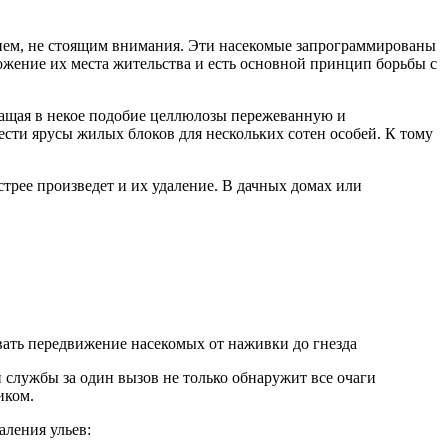
нием, не стоящим внимания. Эти насекомые запрограммированы
ожение их места жительства и есть основной принцип борьбы с
вращая в некое подобие целлюлозы пережеванную и
ести ярусы жилых блоков для нескольких сотен особей. К тому
трее произведет и их удаление. В дачных домах или
ивать передвижение насекомых от наживки до гнезда
 службы за один вызов не только обнаружит все очаги
иком.
аления ульев: