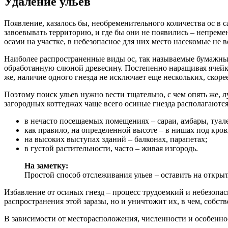
Удаление ульев
Появление, казалось бы, необременительного количества ос в
завоевывать территорию, и где бы они не появились – непреме
осами на участке, в небезопасное для них место насекомые не 
Наиболее распространенные виды ос, так называемые бумажные
обработанную слюной древесину. Постепенно наращивая ячейки
же, наличие одного гнезда не исключает еще нескольких, скоре
Поэтому поиск ульев нужно вести тщательно, с чем опять же, 
загородных коттеджах чаще всего осиные гнезда располагаются
в нечасто посещаемых помещениях – сараи, амбары, туале
как правило, на определенной высоте – в нишах под кро
на высоких выступах зданий – балконах, парапетах;
в густой растительности, часто – живая изгородь.
На заметку:
Простой способ отслеживания ульев – оставить на открыт
Избавление от осиных гнезд – процесс трудоемкий и небезопас
распространения этой заразы, но и уничтожит их, в чем, собств
В зависимости от месторасположения, численности и особенно