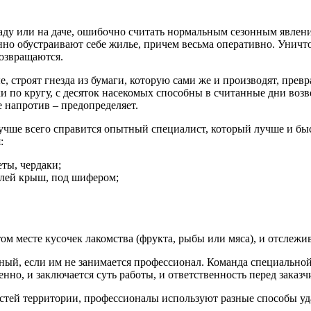
 саду или на даче, ошибочно считать нормальным сезонным явле
нно обустраивают себе жилье, причем весьма оперативно. Уничт
возвращаются.
, строят гнезда из бумаги, которую сами же и производят, пре
 по кругу, с десяток насекомых способны в считанные дни возв
е напротив – предопределяет.
лучше всего справится опытный специалист, который лучше и быс
:
ты, чердаки;
влей крыш, под шифером;
ом месте кусочек лакомства (фрукта, рыбы или мяса), и отслеж
ный, если им не занимается профессионал. Команда специальной
енно, и заключается суть работы, и ответственность перед заказч
стей территории, профессионалы используют разные способы уд