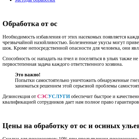
Обработка от ос
Необходимость избавления от этих насекомых появляется кажд
чрезвычайной назойливостью. Болезненные укусы могут приве
шок. Кроме непосредственной опасности для человека, они яв
Способность ос нападать на пчел и поселяться в ульях также н
первостепенная задача каждого ответственного хозяина.
Это важно!
Попытки самостоятельно уничтожить обнаруженные гнезд
заниматься решением этой серьезной проблемы самостоят
Дезинсекция от
СЭС
УСЛУГИ
обеспечит быстрое и качествен
квалификацией сотрудников дает нам полное право гарантирова
Цены на обработку от ос и осиных уль
Скидки для пенсионеров: 10% при предъявлении пенсионного 