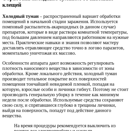
клещей
Холодный туман
– распространенный вариант обработки
помещений в начальной стадии заражения. Используется
помповый распылитель акарицидных (в данном случае)
препаратов, которые в виде раствора комнатной температуры,
под большим давлением направляются работником на нужные
места. Практические навыки и знания позволяют мастеру
доставлять отравляющее средство точно в логово паразитов,
моментально уничтожая их массово.
Особенности аппарата дают возможность регулировать
плотность наносимого вещества в зависимости от зоны
обработки. Кроме локального действия, холодный туман
производит тотальное покрытие всех поверхностей
помещения тончайшей невидимой пленкой, попадая на
которую, взрослые особи и личинки гибнут. Поэтому не стоит
производить генеральную уборку в течение как минимум
недели после обработки. Используемые средства сохраняют
свою силу, и спрятавшиеся глубоко в трещины личинки,
выйдя на поверхность, попадут под действие данного
вещества.
На время процедуры рекомендуется выключить из
розеток все электроприборы и накрыть