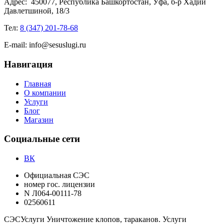
Адрес:
450077, Республика Башкортостан, Уфа, б-р Хадии
Давлетшиной, 18/3
Тел:
8 (347) 201-78-68
E-mail:
info@sesuslugi.ru
Навигация
Главная
О компании
Услуги
Блог
Магазин
Социальные сети
ВК
Официальная СЭС
номер гос. лицензии
N Л064-00111-78
02560611
СЭС
Услуги
Уничтожение клопов, тараканов. Услуги