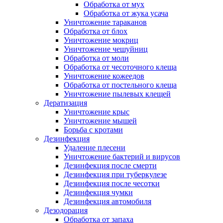
Обработка от мух
Обработка от жука усача
Уничтожение тараканов
Обработка от блох
Уничтожение мокриц
Уничтожение чешуйниц
Обработка от моли
Обработка от чесоточного клеща
Уничтожение кожеедов
Обработка от постельного клеща
Уничтожение пылевых клещей
Дератизация
Уничтожение крыс
Уничтожение мышей
Борьба с кротами
Дезинфекция
Удаление плесени
Уничтожение бактерий и вирусов
Дезинфекция после смерти
Дезинфекция при туберкулезе
Дезинфекция после чесотки
Дезинфекция чумки
Дезинфекция автомобиля
Дезодорация
Обработка от запаха